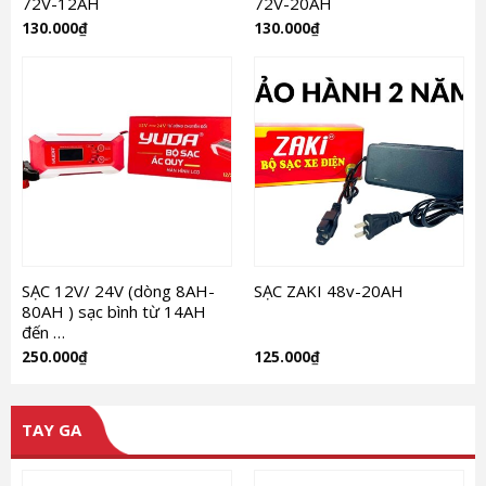
72V-12AH
72V-20AH
130.000
₫
130.000
₫
SẠC 12V/ 24V (dòng 8AH-
SẠC ZAKI 48v-20AH
80AH ) sạc bình từ 14AH
đến …
250.000
₫
125.000
₫
TAY GA