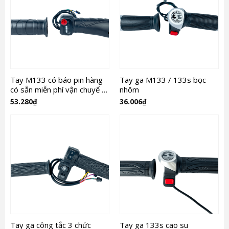
Tay M133 có báo pin hàng
Tay ga M133 / 133s bọc
có sẵn miễn phí vận chuyể …
nhôm
53.280
₫
36.006
₫
Tay ga công tắc 3 chức
Tay ga 133s cao su