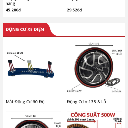
năng
45.200
₫
29.526
₫
ĐỘNG CƠ XE ĐIỆN
Mắt Động Cơ 60 Độ
Động Cơ m133 8 Lỗ