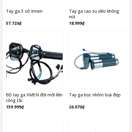
Tay ga 3 số Xmen
Tay ga cao su dẻo không
nút
57.720
₫
18.999
₫
Bộ tay ga XMEN đời mới liền
Tay ga bọc nhôm loại đẹp
công tắc
159.999
₫
26.070
₫