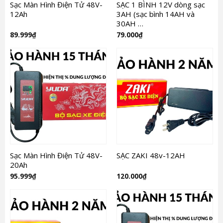
Sạc Màn Hình Điện Tử 48V-
SẠC 1 BÌNH 12V dòng sạc
12Ah
3AH (sạc bình 14AH và
30AH …
89.999
₫
79.000
₫
Sạc Màn Hình Điện Tử 48V-
SẠC ZAKI 48v-12AH
20Ah
95.999
₫
120.000
₫