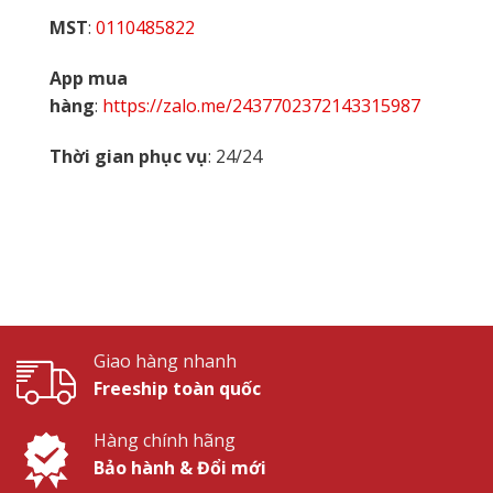
MST
:
0110485822
App mua
hàng
:
https://zalo.me/2437702372143315987
Thời gian phục vụ
: 24/24
Giao hàng nhanh
Freeship toàn quốc
Hàng chính hãng
Bảo hành & Đổi mới