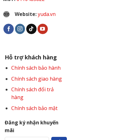
Website:
yuda.vn
Hỗ trợ khách hàng
Chính sách bảo hành
Chính sách giao hàng
Chính sách đổi trả
hàng
Ắc quy có nguồn 24V – 12Ah thường sử dụng cho các
loại xe có động cơ 250W
Chính sách bảo mật
Đăng ký nhận khuyến
Xe điện có bao nhiêu loại bình ắc
mãi
quy?