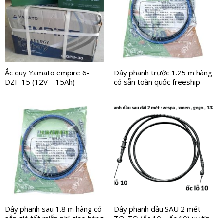
Ắc quy Yamato empire 6-
Dây phanh trước 1.25 m hàng
DZF-15 (12V – 15Ah)
có sẵn toàn quốc freeship
Dây phanh sau 1.8 m hàng có
Dây phanh dầu SAU 2 mét
sẵn giá tốt miễn phí giao hàng
TO-TO (ốc 10 – ốc 10) uy tín